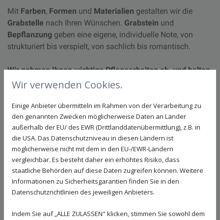
Mit
Farben
,
Formen
und
Materialien
gestalten wir die
Grabstelle
nach Ihren Wünschen.
Grabstein
und
Bepflanzung
geben eine eigene, individuelle Note, von
strukturiert bis verspielt, von sachlich bis romantisch.
Wir nehmen Ihnen wichtige Pflegearbeiten ab, und halten
die Grabstätte sauber und gepflegt.
Wir verwenden Cookies.
Grabpflege
Einige Anbieter übermitteln im Rahmen von der Verarbeitung zu
den genannten Zwecken möglicherweise Daten an Länder
Saisonbepflanzung
außerhalb der EU/ des EWR (Drittlanddatenübermittlung), z.B. in
Gießdienst
die USA. Das Datenschutzniveau in diesen Ländern ist
möglicherweise nicht mit dem in den EU-/EWR-Ländern
Dauergrabpflege
vergleichbar. Es besteht daher ein erhöhtes Risiko, dass
staatliche Behörden auf diese Daten zugreifen können. Weitere
Überarbeiten
Informationen zu Sicherheitsgarantien finden Sie in den
Neugestaltung
Datenschutzrichtlinien des jeweiligen Anbieters.
Blumenschmuck zu Gedenktagen
Indem Sie auf „ALLE ZULASSEN" klicken, stimmen Sie sowohl dem