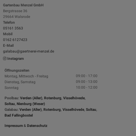
Gartenbau Menzel GmbH
Bergstrasse 36
29664 Walsrode
Telefon
05161 3563
Mobil
0162 6127423
E-Mail
galabau@gaertnerei-menzel.de
Instagram
Öffnungszeiten
09:00 - 17:00
Montag, Mittwoch - Freitag
09:00 - 13:00
Dienstag, Samstag
10:00 - 12:00
Sonntag
Poolbau:
Verden (Aller)
,
Rotenburg
,
Visselhövede
,
Soltau
,
Nienburg (Weser)
Galabau:
Verden (Aller)
,
Rotenburg
,
Visselhövede
,
Soltau
,
Bad Fallingbostel
Impressum
&
Datenschutz