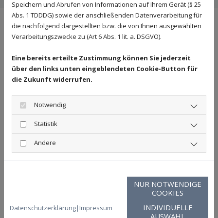
Speichern und Abrufen von Informationen auf Ihrem Gerät (§ 25
Abs. 1 TDDDG) sowie der anschließenden Datenverarbeitung für
die nachfolgend dargestellten bzw. die von Ihnen ausgewählten
Dauergrabpflege
Verarbeitungszwecke zu (Art 6 Abs. 1 lit. a. DSGVO).
Dauergrabpflege
ist langjährige Pflege einer Grabstelle
Eine bereits erteilte Zustimmung können Sie jederzeit
durch Ihren
Friedhofsgärtner
. Ob für einen Abschnitt von
über den links unten eingeblendeten Cookie-Button für
fünf Jahren oder 25 Jahren - Sie können entscheiden wie
die Zukunft widerrufen.
lange. Während des gesamten Zeitraumes wird die
Grabstätte
genau nach Ihren vorher festgelegten
Notwendig
Wünschen gepflegt.
Statistik
Andere
NUR NOTWENDIGE
COOKIES
INDIVIDUELLE
Datenschutzerklärung
|
Impressum
AUSWAHL