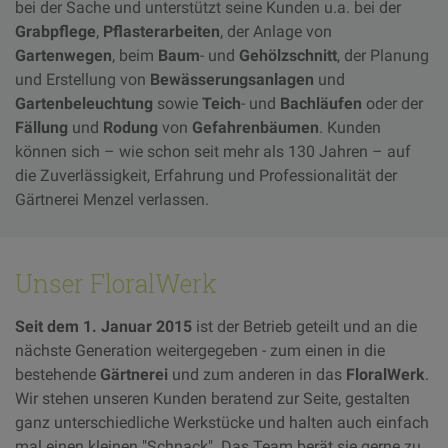
bei der Sache und unterstützt seine Kunden u.a. bei der
Grabpflege
,
Pflasterarbeiten
, der Anlage von
Gartenwegen
, beim
Baum
- und
Gehölzschnitt
, der Planung
und Erstellung von
Bewässerungsanlagen
und
Gartenbeleuchtung
sowie
Teich
- und
Bachläufen
oder der
Fällung
und
Rodung
von
Gefahrenbäumen
. Kunden
können sich – wie schon seit mehr als 130 Jahren – auf
die
Zuverlässigkeit
, Erfahrung und Professionalität der
Gärtnerei Menzel verlassen.
Unser FloralWerk
Seit dem 1. Januar 2015
ist der Betrieb geteilt und an die
nächste Generation weitergegeben - zum einen in die
bestehende
Gärtnerei
und zum anderen in das
FloralWerk
.
Wir stehen unseren Kunden beratend zur Seite, gestalten
ganz unterschiedliche Werkstücke und halten auch einfach
mal einen kleinen "Schnack". Das Team berät sie gerne zu