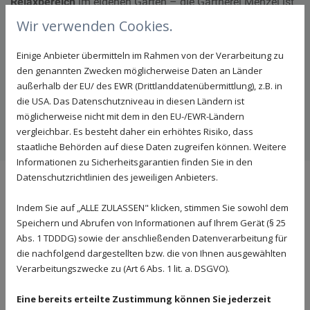
Relaxbereich
im eigenen Garten – die Gärtnerei Menzel ist
als „
Der Landschaftsgärtner
“ mittlerweile weit über die
Wir verwenden Cookies.
Grenzen der Region hinaus bekannt.
Einige Anbieter übermitteln im Rahmen von der Verarbeitung zu
„
Ich freue mich sehr, dass immer mehr Menschen den
den genannten Zwecken möglicherweise Daten an Länder
Garten als private Oase der Ruhe schätzen bzw.
außerhalb der EU/ des EWR (Drittlanddatenübermittlung), z.B. in
die USA. Das Datenschutzniveau in diesen Ländern ist
wiederentdecken
“, sagt Alexander Menzel. „
Unsere Kunden
möglicherweise nicht mit dem in den EU-/EWR-Ländern
erhalten bei uns alles aus einer Hand – von der Planung bis
vergleichbar. Es besteht daher ein erhöhtes Risiko, dass
hin zur Realisierung ihres individuellen Gartenprojektes.
“
staatliche Behörden auf diese Daten zugreifen können. Weitere
Informationen zu Sicherheitsgarantien finden Sie in den
Datenschutzrichtlinien des jeweiligen Anbieters.
„Der Landschaftsgärtner“ realisiert
Indem Sie auf „ALLE ZULASSEN" klicken, stimmen Sie sowohl dem
Teich- und Poolträume.
Speichern und Abrufen von Informationen auf Ihrem Gerät (§ 25
Abs. 1 TDDDG) sowie der anschließenden Datenverarbeitung für
Seit einiger Zeit übernimmt der Betrieb auch die
Pool
- und
die nachfolgend dargestellten bzw. die von Ihnen ausgewählten
Teichgestaltung
für seine Kunden. Ob modern oder
Verarbeitungszwecke zu (Art 6 Abs. 1 lit. a. DSGVO).
naturbelassen – als
TeichMeister
-
Partner
im Verbund der
Balena GmbH
gestaltet
Alexander
Menzel
mit seinem
Eine bereits erteilte Zustimmung können Sie jederzeit